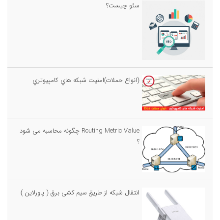
سئو چیست؟
(انواع حملات)امنيت شبكه هاي كامپيوتري
Routing Metric Value چگونه محاسبه می شود
؟
انتقال شبکه از طریق سیم کشی برق ( پاورلاین )