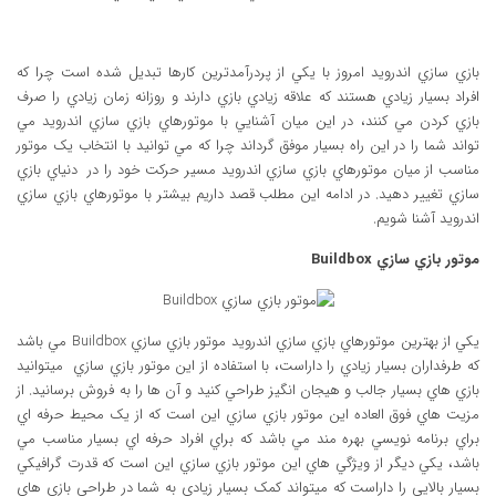
بازي سازي اندرويد امروز با يکي از پردرآمدترين کارها تبديل شده است چرا که
افراد بسيار زيادي هستند که علاقه زيادي بازي دارند و روزانه زمان زيادي را صرف
بازي کردن مي کنند، در اين ميان آشنايي با موتورهاي بازي سازي اندرويد مي
تواند شما را در اين راه بسيار موفق گرداند چرا که مي توانيد با انتخاب يک موتور
مناسب از ميان موتورهاي بازي سازي اندرويد مسير حرکت خود را در دنياي بازي
سازي تغيير دهيد. در ادامه اين مطلب قصد داريم بيشتر با موتورهاي بازي سازي
اندرويد آشنا شويم.
موتور بازي سازي Buildbox
يکي از بهترين موتورهاي بازي سازي اندرويد موتور بازي سازي Buildbox مي باشد
که طرفداران بسيار زيادي را داراست، با استفاده از اين موتور بازي سازي ميتوانيد
بازي هاي بسيار جالب و هيجان انگيز طراحي کنيد و آن ها را به فروش برسانيد. از
مزيت هاي فوق العاده اين موتور بازي سازي اين است که از يک محيط حرفه اي
براي برنامه نويسي بهره مند مي باشد که براي افراد حرفه اي بسيار مناسب مي
باشد، يکي ديگر از ويژگي هاي اين موتور بازي سازي اين است که قدرت گرافيکي
بسيار بالايي را داراست که ميتواند کمک بسيار زيادي به شما در طراحي بازي هاي