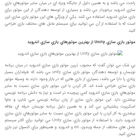
راحت مي باشد و به همين دليل از جايگاه ويژه اي در ميان ساير موتورهاي بازي
سازي اندرويد برخوردار مي باشد و بسياري از توسعه دهندگان از اين موتور براي
بازي سازي اندرويد استفاده مي کنند. يکي از ويژگي هاي اين موتور بازي سازي اين
است که با استفاده از آن مي توانيد براي سيستم عامل هاي مختلف بازي طراحي
کنيد.
موتور بازي سازي Unity از بهترين موتورهاي بازي سازي اندرويد
بي شک مي توان گفت که محبوب ترين موتور بازي سازي اندرويد در ميان برنامه
نويسان و توسعه دهندگان موتور بازي سازي unity مي باشد که طرفداران بسيار
زيادي را دارا مي باشد، بسياري از بازي هايي که در بازار وجود دارند به وسيله موتور
بازي سازي طراحي شده اند. کار کردن با اين موتور بازي سازي نسبت به ساير
موتورهاي بازي سازي اندرويد کمي پيچيده تر است و نياز به دانش برنامه نويسي
بيشتري دارد. اين موتور بازي سازي از زبان برنامه نويسي سي شارپ و جاوا
اسکريپت پشتيباني مي کند و به همين دليل برنامه نويسان حرفه اي علاقه
بيشتري به کار کردن با اين موتور بازي سازي نسبت به ساير موتورهاي بازي سازي
اندرويد دارند. با استفاده از موتور بازي سازي Unity مي توانيد براي اکثر سيستم
عامل هاي مختلف از جمله ويندوز، ios و اندرويد و همينطور براي کنسول نيز بازي
سازي کنيد.