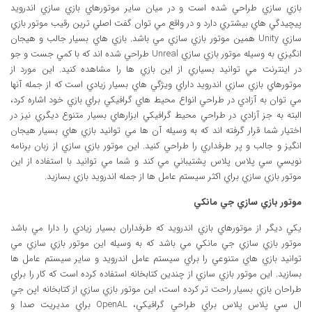
بازي سازي طراحي شده است و در ميان ساير موتورهاي بازي سازي اندرويد
پيچيدگي هاي بيشتري دارد و در واقع مي توان گفت اصلي ترين رقيب موتور بازي
سازي Unity همين موتور بازي سازي مي باشد. بازي هاي بسيار جالب و هيجان
انگيزي به وسيله موتور بازي سازي Unreal طراحي شده اند که با کمي جست و جو
در اينترنت مي توانيد بسياري از اين بازي ها را مشاهده کنيد. اين مورد از
موتورهاي بازي سازي اندرويد داراي ويژگي هاي بسيار زيادي است که از جمله آنها
مي توان به آزادي در طراحي انواع محيط هاي گرافيکي براي بازي خود اشاره کرد،
البته به جز آزادي در طراحي محيط گرافيکي ابزارهاي بسيار متنوع ديگري نيز در
اختيار شما قرار گرفته اند که به وسيله آن ها مي توانيد بازي هاي بسيار هيجان
انگيز و جالب و پر طرفداري را طراحي کنيد. اين موتور بازي سازي از زبان برنامه
نويسي سي پلاس پلاس پشتيباني مي کند و شما مي توانيد با استفاده از اين
موتور بازي سازي براي اکثر سيستم عامل ها از جمله اندرويد بازي بسازيد.
موتور بازي سازي جي مانکي
يکي ديگر از موتورهاي بازي اندرويد که طرفداران بسيار زيادي را دارا مي باشد
موتور بازي سازي جي مانکي مي باشد که به وسيله اين موتور بازي سازي مي
توانيد بازي هاي متنوعي را براي سيستم عامل اندرويد و ساير سيستم عامل ها
بسازيد. اين موتور بازي سازي از چندين کتابخانه استفاده کرده است که کار را براي
طراحان بازي بسيار راحت تر کرده است، اين موتور بازي سازي از کتابخانه اپن جي
ال سي پلاس پلاس براي طراحي گرافيکي، OpenAL براي مديريت صدا و