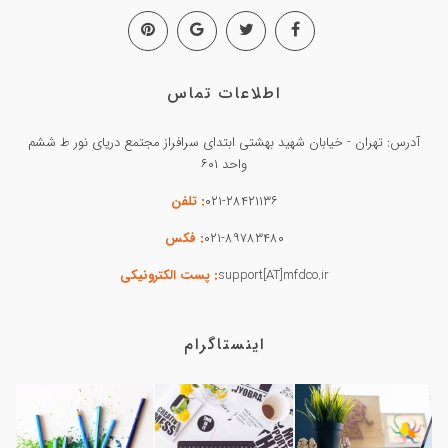
اطلاعات تماس
آدرس: تهران - خیابان شهید بهشتی ابتدای سرافراز مجتمع دریای نور ط ششم
واحد ۶۰۱
۰۲۱-۲۸۴۲۱۱۳۶
: تلفن
۰۲۱-۸۹۷۸۳۴۸۰
: فکس
support[AT]mfdco.ir
: پست الکترونیکی
اینستاگرام