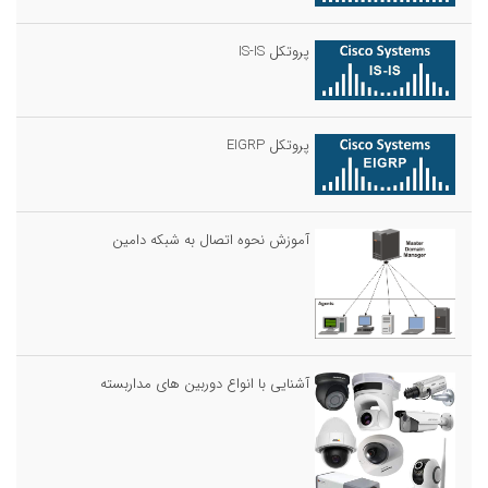
پروتکل IS-IS
پروتکل EIGRP
آموزش نحوه اتصال به شبکه دامین
آشنایی با انواع دوربین های مداربسته