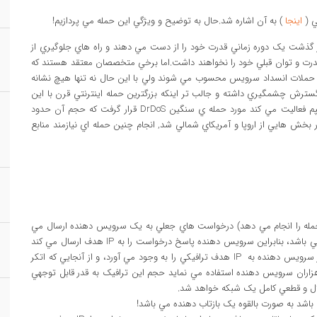
اينجا
) به آن اشاره شد.حال به توضيح و ويژگي اين حمله مي پردازيم!
رشاخه هاي DDoS اين است که بعد از گذشت يک دوره زماني قدرت خود را از دست مي دهند و راه هاي جلوگيري از
قدرت و توان قبلي خود را نخواهند داشت.اما برخي متخصصان معتقد هستند که
ز قديمي ترين حملات انسداد سرويس محسوب مي شوند ولي با اين حال نه تنها هيچ نشانه
رش چشمگيري داشته و جالب تر اينکه بزرگترين حمله اينترنتي قرن با اين
متود رخ داده، وب سايت شرکت Spamhaus که در زمينه ضد اسپم فعاليت مي کند مورد حمله ي سنگين DrDoS قرار گرفت که حجم آن حدود
در بخش هايي از اروپا و آمريکاي شمالي شد, انجام چنين حمله اي نيازمند منابع
مله را انجام مي دهد) درخواست هاي جعلي به يک سرويس دهنده ارسال مي
کند و در اين درخواست از IP جعلي استفاده مي نمايد که IP هدف مي باشد، بنابراين سرويس دهنده پاسخ درخواست را به IP هدف ارسال مي کند
چرا که فکر مي کند درخواست از اين IP صورت گرفته.ارسال پاسخ از سرويس دهنده به IP هدف ترافيکي را به وجود مي آورد، و از آنجايي که اتکر
هزاران سرويس دهنده استفاده مي نمايد حجم اين ترافيک به قدر قابل توجهي
لال و قطعي کامل يک شبکه خواهد شد.