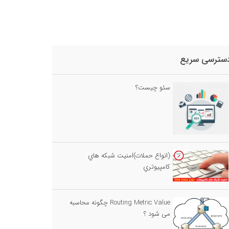
سترسی سریع
سئو چیست؟
(انواع حملات)امنيت شبكه هاي
كامپيوتري
Routing Metric Value چگونه محاسبه
می شود ؟