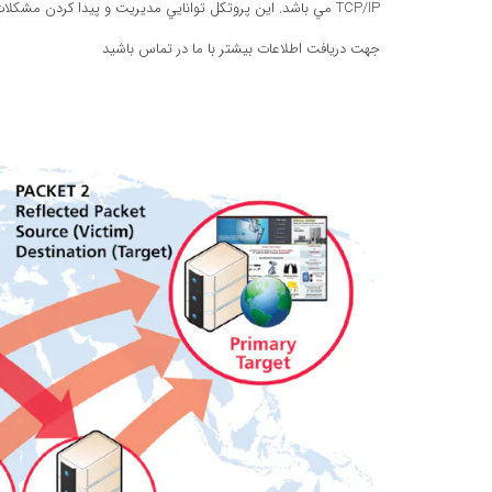
TCP/IP مي باشد. اين پروتکل توانايي مديريت و پيدا کردن مشکلات و حل آنها را در شبکه براي مديران مهيا مي کند.
جهت دريافت اطلاعات بيشتر با ما در تماس باشيد