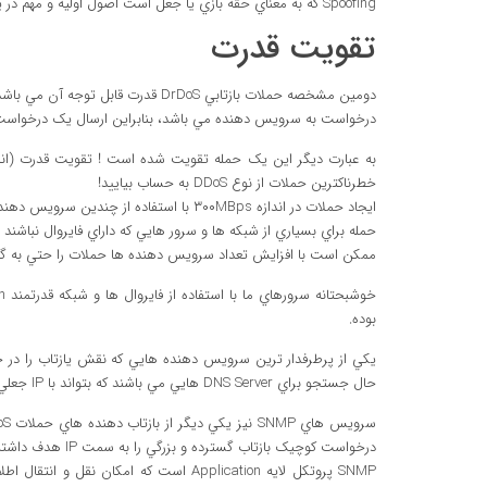
Spoofing که به معناي حقه بازي يا جعل است اصول اوليه و مهم در يک حمله باتابي مي باشد. حمله اي با پاسخي بدون درخواست از IP هدف.
تقويت قدرت
درخواست به سرويس دهنده مي باشد، بنابراين ارسال يک درخواست DNS کوچک (۶۰ بايت) مي تواند پاسخي به بزرگي ۳۰۰۰ بايت داشته با
به عبارت ديگر اين يک حمله تقويت شده است ! تقويت قدرت (ان
خطرناکترين حملات از نوع DDoS به حساب بياييد!
حمله براي بسياري از شبکه ها و سرور هايي که داراي فايروال نباشند 
ممکن است با افزايش تعداد سرويس دهنده ها حملات را حتي به گيگا
بوده.
حال جستجو براي DNS Server هايي مي باشند که بتواند با IP جعلي از پاسخ آنها براي از کار انداخت هدف استفاده نمايند.
درخواست کوچيک بازتاب گسترده و بزرگي را به سمت IP هدف داشته باشند.
SNMP پروتکل لايه Application است که امک