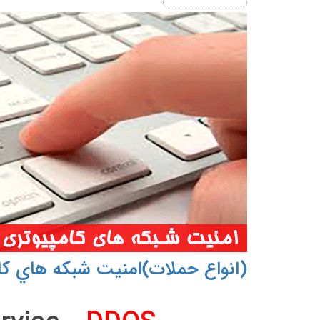
(انواع حملات)امنيت شبكه هاي كا