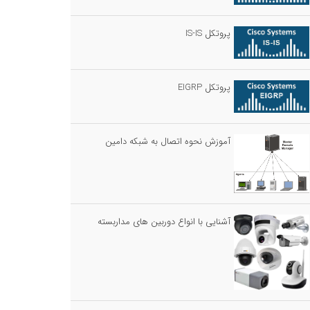
پروتکل IS-IS
پروتکل EIGRP
آموزش نحوه اتصال به شبکه دامین
آشنایی با انواع دوربین های مداربسته