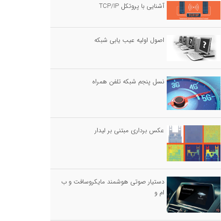
آشنایی با پروتکل TCP/IP
اصول اولیه عیب یابی شبکه
نسل پنجم شبکه تلفن همراه
عکس برداری مبتنی بر لیدار
دستیار صوتی هوشمند مایکروسافت و ب
ام و