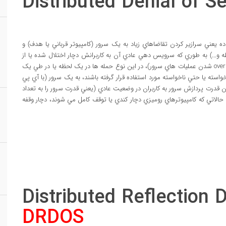
Distributed Denial of S
خفف (denial of service attack) به زبان ساده يعني سرازير کردن تقاضاهاي زياد به يک سرور (کامپيوتر قرباني يا هدف) و
افظه و...) به طوري که سرويس دهي عادي آن به کاربرانش دچار اختلال شده يا از
دسترس خارج شود (به دليل حجم بالاي پردازش يا به اصطلاح overload شدن عمليات هاي سرور)، در اين نوع حمله ها در يک لحظه يا در طي يک
ته يا حتي ناخواسته مورد استفاده قرار گرفته باشند، به يک سرور (با آي پي
رت پردازش سرور به کاربران در وضعيت عادي (يعني قدرت سرور را به تعداد
 حالاتي که کامپيوترهاي روميزي دچار کندي يا توقف کامل مي شوند، دچار وقفه
Distributed Reflection D
DRDOS