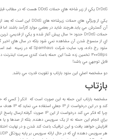
DrDoS يکي از زير شاخه هاي حملات DDoS هست که در مطالب قبلي (
يکي از ويژگي هاي حملات زي
آن گسترش مي يابد.هرچند شايد در بعضي موارد کارآمد باشند اما 
حملات DrDoS حدود ۱۰ سال پيش آغاز شده و يکي ا
اي از منسوخ شدن آن مشاهده نمي شود بلکه در سال هاي اخير گست
۳۰۰GBps تخمين زده شد! اين حمله باعث کندي سرعت اينترنت 
قابل توجهي مي باشد!
دو مشخصه اصلي اين متود بازتاب و تقويت قدرت مي باشد.
بازتاب
مشخصه بازتاب اين حمله به اين صورت است که اتکر ( کسي که ح
براي انجام اين حمله نه از يک سرويس دهنده, بلکه از صدها و يا 
افزايش خواهد يافت و اين ترافيک باعث کند شدن و در نهايت اخت
هر سرويس دهنده اي که در حال ارائه سرويس بر پايه پروتکل UDP باشد به صورت بالقوه يک بازتاب دهنده مي باشد!