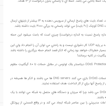
دومين مشخصه حملات بازتابي DrDoS قدرت قابل توجه آن مي باشد، تعداد بايت هاي پاسخ ارسالي از سرويس دهنده به IP بيشتر از بايتهاي ارسال
شد.
دازه پاسخ نسبت به اندازه درخواست) چيزي است که باعث ميشود اين حمله
ايجاد حملات در اندازه ۳۰۰MBps با استفاده از چندين سرويس دهنده بر پايه UDP کار دشواري نيست و به راحتي مي توان آن را انجام داد ولي اين
بسيار خطرناک خواهد بود.زماني که اتکر قصد انجام حمله بزرگتري را داشته باشد
بيت در ثانيه برسانند!
خوشبحتانه سرورهاي ما با استفاده از فايروال ها و شبکه قدرتمند DDoS Protection ديتاسنتر بلک لوتوس در مقابل حملات تا ۸۰ گيگابيت مقاوم
يکي از پرطرفدار ترين سرويس دهنده هايي که نقش يازتاب را در حملات DrDoS بازي مي کنند DNS servers ها مي باشند و اتکر ها هميشه در
سرويس هاي SNMP نيز يکي ديگر از بازتاب دهنده هاي حملات DrDoS مي باشد چرا که ميزبان و دستگاه هاي متصل به شبکه مي توانند با يک
ان نقل و انتقال اطلاعات مديريتي را بين عناصر شبکه ايجاد مي کند و در واقع قسمتي از پروتکل