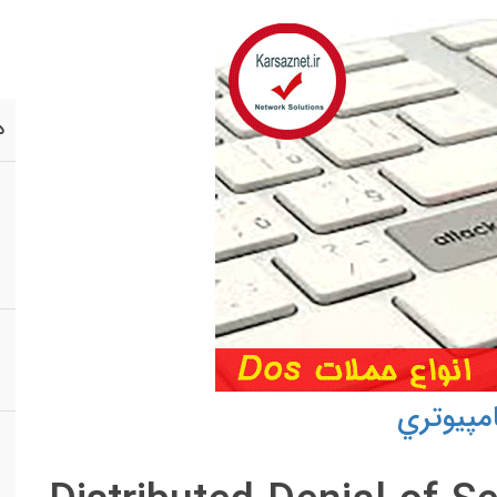
د
مپيوتري