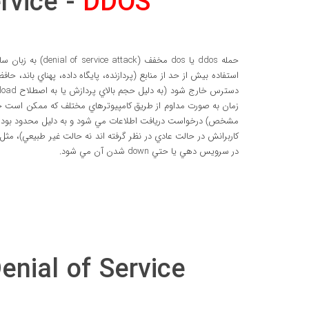
ervice -
DDOS
حمله ddos يا dos م
استفاده بيش از حد از منابع (پردازنده، پايگاه داده، پهناي باند، ح
زمان به صورت مداوم از طريق کامپيوترهاي مختلف که ممکن است خواس
مشخص) درخواست دريافت اطلاعات مي شود و به دليل محدود بودن قد
کاربرانش در حالت عادي در نظر گرفته اند نه حالت غير طبيعي)، مثل
در سرويس دهي يا حتي down شدن آن مي شود.
enial of Service