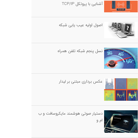
آشنایی با پروتکل TCP/IP
اصول اولیه عیب یابی شبکه
نسل پنجم شبکه تلفن همراه
عکس برداری مبتنی بر لیدار
دستیار صوتی هوشمند مایکروسافت و ب
ام و