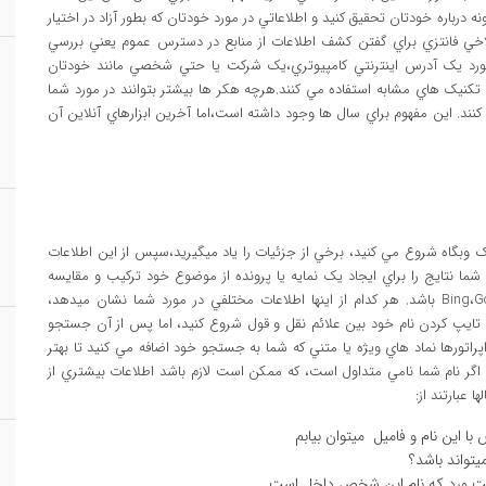
درباره خودتان تحقيق کنيد و اطلاعاتي در مورد خودتان که بطور آزاد در اختيار
ايند OSINT ناميده ميشود، اصطلاخي فانتزي براي گفتن کشف اطلاعات از منابع در دسترس عموم يعني بررسي
ر مورد يک آدرس اينترنتي کامپيوتري،يک شرکت يا حتي شخصي مانند خودتان
 و تکنيک هاي مشابه استفاده مي کنند.هرچه هکر ها بيشتر بتوانند در مورد شما
 کنند. اين مفهوم براي سال ها وجود داشته است،اما آخرين ابزارهاي آنلاين آن
يک وبگاه شروع مي کنيد، برخي از جزئيات را ياد ميگيريد،سپس از اين اطلاعات
ا نتايج را براي ايجاد يک نمايه يا پرونده از موضوع خود ترکيب و مقايسه
ميکنيد.نقطه شروع خوب ميتواند موتور هاي جستجو مانند Bing،Google باشد. هر کدام از اينها اطلاعات مختلفي در مورد شما نشان ميدهد،
ا تايپ کردن نام خود بين علائم نقل و قول شروع کنيد، اما پس از آن جستجو
راتورها نماد هاي ويژه يا متني که شما به جستجو خود اضافه مي کنيد تا بهتر
اگر نام شما نامي متداول است، که ممکن است لازم باشد اطلاعات بيشتري از
 عبارتند از: