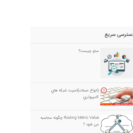
سترسی سریع
سئو چیست؟
(انواع حملات)امنيت شبكه هاي
كامپيوتري
Routing Metric Value چگونه محاسبه
می شود ؟