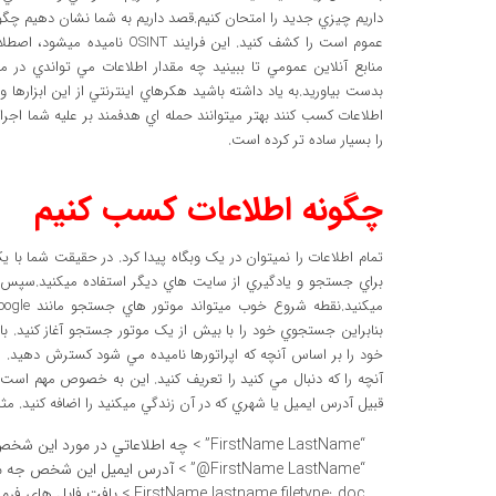
داريم چيزي جديد را امتحان کنيم.قصد داريم به شما نشان دهيم چگونه 
عموم است را کشف کنيد. اين فر
منابع آنلاين عمومي تا ببينيد چه مقدار اطلاعات مي تواندي د
بدست بياوريد.به ياد داشته باشيد هکرهاي اينترنتي از اين ابزارها
اطلاعات کسب کنند بهتر ميتوانند حمله اي هدفمند بر عليه شما اجرا
را بسيار ساده تر کرده است.
چگونه اطلاعات کسب کنيم
تمام اطلاعات را نميتوان در يک وبگاه پيدا کرد. در حقيقت شما با 
براي جستجو و يادگيري از سايت هاي ديگر استفاده ميکنيد.سپس شم
بنابراين جستجوي خود را با بيش از يک موتور جستجو آغاز کنيد. ب
خود را بر اساس آنچه که اپراتورها ناميده مي شود کسترش دهيد. اپ
آنچه را که دنبال مي کنيد را تعريف کنيد. اين به خصوص مهم است 
قبيل آدرس ايميل يا شهري که در آن زندگي ميکنيد را اضافه کنيد. مثالها
“FirstName LastName” > چه اطلاعاتي در مورد اين شخص با اين نام و فاميل ميتوان بيابم
“FirstName LastName@” > آدرس ايميل اين شخص جه ميتواند باشد؟
FirstName lastname filetype: doc > يافت فايل هاي فرمت ورد که نام اين شخص داخل است.