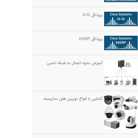
پروتکل IS-IS
پروتکل EIGRP
آموزش نحوه اتصال به شبکه دامین
آشنایی با انواع دوربین های مداربسته