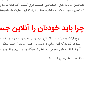
همچنين سايت هاي اختصاصي هستند براي کسب اطلاعات در مورد افراد
دسترس عموم است. به خاطر داشته باشيد که اين سايت ها هميشه
چرا بايد خودتان را آنلاين جس
براي اينکه بدانيد چه اطلاعاتي ديگران يا سازمان هادر مورد شما ج
متوجه شويد که اين منابع در دسترس همه است، از جمله تبهکاران اين
آنچه را که به طور عمومي به اشتراک ميگذاريد و تاپيري که اين اطلاعا
منبع: ماهنامه رسمي OUCH