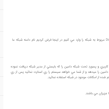
در بخش Member of گزينه Domain را انتخاب کرده و نام Domain مربوط به شبکه را وارد مي کنيم در اينجا فرض کرديم نام دامنه شبکه ما
اربري و پسورد تحت شبکه دامين را که بايستي از مدير شبکه دريافت نموده
امين را ميدهد و از شما مي خواهد سيستم را ري استارت نمائيد پس از ري
 شده از امکانات موجود در شبکه استفاده نمائيد.
عزيزان مي باشند.