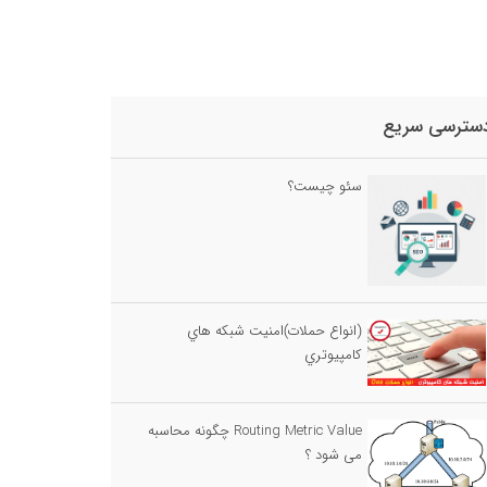
سترسی سریع
سئو چیست؟
(انواع حملات)امنيت شبكه هاي
كامپيوتري
Routing Metric Value چگونه محاسبه
می شود ؟