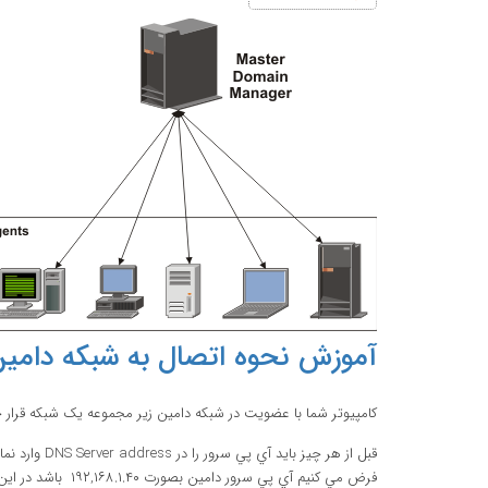
آموزش نحوه اتصال به شبکه دامی
کامپيوتر شما با عضويت در شبکه دامين زير مجموعه يک شبکه قرار 
قبل از هر چيز بايد آي پي سرور را در DNS Server address وارد نمائيم
فرض مي کنيم آي پي سرور دامين بصورت ۱۹۲,۱۶۸.۱.۴۰ باشد در اين صورت با طي مراحل زير وارد بخش موردنظر مي شويم: