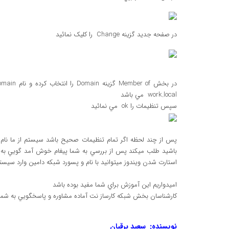
در صفحه جديد گزينه Change را کليک نمائيد
work.local مي باشد
سپس تنظيمات را ok مي نمائيد
پس از چند لحظه اگر تمام تنظيمات صحيح باشد سيستم از ما نام ک
باشيد طلب ميکند پس از بررسي به شما پيغام خوش آمد گويي به د
استارت شدن ويندوز ميتوانيد با نام و پسورد شبکه دامين وارد سيستم
اميدواريم اين آموزش براي شما مفيد بوده باشد
کارشناسان بخش شبکه کارساز نت آماده مشاوره و پاسخگويي به شما 
نويسنده: سعيد برقيان