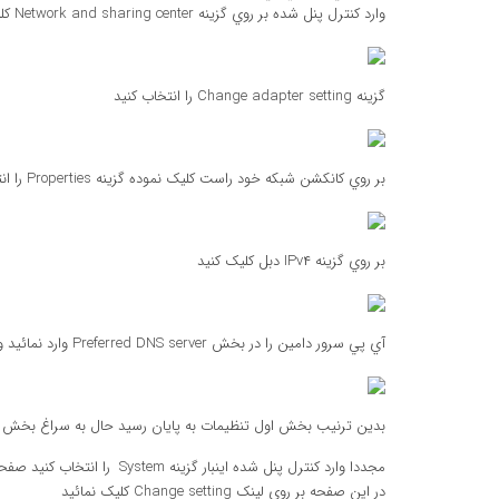
وارد کنترل پنل شده بر روي گزينه Network and sharing center کليک نمائيد
گزينه Change adapter setting را انتخاب کنيد
بر روي کانکشن شبکه خود راست کليک نموده گزينه Properties را انتخاب نمائيد
بر روي گزينه IPv۴ دبل کليک کنيد
آي پي سرور دامين را در بخش Preferred DNS server وارد نمائيد و سپس صفحه را OK نمائيد
بدين ترنيب بخش اول تنظيمات به پايان رسيد حال به سراغ بخش د
مجددا وارد کنترل پنل شده اينبار گزينه System را انتخاب کنيد صفحه اي مشابه صفحه زير را خواهيد ديد
در اين صفحه بر روي لينک Change setting کليک نمائيد