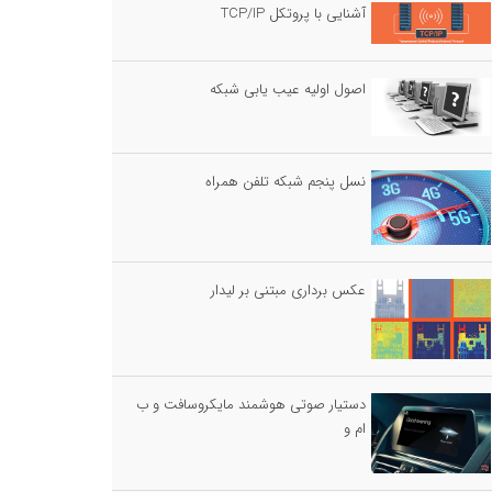
آشنایی با پروتکل TCP/IP
اصول اولیه عیب یابی شبکه
نسل پنجم شبکه تلفن همراه
عکس برداری مبتنی بر لیدار
دستیار صوتی هوشمند مایکروسافت و ب
ام و