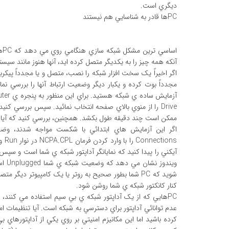
ديگري است.
PCها قادر به شناسايي هم نيستند
اس
آنکه همه چيز را به يکديگر متصل کرده ايد، آنها هنوز مانند سيس
اگر اخيراً يک سخت افزار شبکه را نصب، متصل و يا مجدداً پي
مجدداً بوت کرده و يکبار ديگر وضعيت ارتباط آنها را بررسي نم
ممکن است چند دقيقه طول بکشد. همچنين، بررسي کنيد که آيا تمام PCهاي شما مي توانند به اينترنت دسترسي پيدا کنن
آيکني را پيدا کنيد که نمايانگر آداپتور شبکه ي شما است و سپس
ويند
شويد که PC شما بطور صحيح به روتر يا يک کامپيوتر د
کنار کانکتور شبکه ي شما روشن شود.
کرده باشيد اما اين مکانيزم امنيتي بر روي يکي از آداپتورهاي