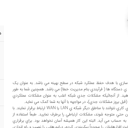
د
ازي با هدف حفظ عملکرد شبکه در سطح بهينه مي باشد. به عنوان يک
ي دستگاه ها ( فرآيندي بنام مديريت خطا) مي باشد. همچنين شما به طور
رزيابي و بهبود مي دهيد. از آنجائيکه مشکلات جدي شبکه اغلب به عنوان مشکلات عملکردي
و اما مشکلات Connectivity زماني رخ مي دهد که ايستگاه هاي کاري نتوانند با مناطق ديگر شبکه ي LAN يا WAN ارتباط برقرار نمايند. با
ران حتي متوجه شوند، مشکلات ارتباطي را برطرف نماييد. طبعاً استفاده از
 به حساب مي آيد. البته اين کار هميشه آسان نخواهد بود. براي برقراري
فزارهايتان را مجدداً پيکربندي کرده، درايورهايي را نصب و راه اندازي