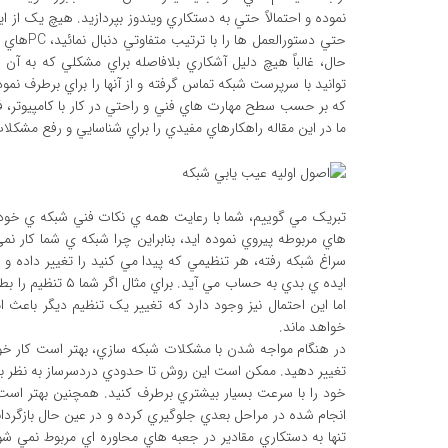
نموده و احتمالاً حتي به دستکاري ويندوز بپردازيد. هيچ يک از اين
حتي دستو
حال، غالباً هيچ دليل آشکاري بلافاصله براي مشکلي که به آ
توانيد با سرپرست شبکه تماس گرفته و از آنها را براي برطرف 
که بر حسب سطح مهارت هاي فني و راحتي در کار با کامپيوتر، ف
ما در اين مقاله راهکارهاي مفيدي را براي شناسايي و رفع مشکلا
تبريک مي گوييم، شما با رعايت همه ي نکات فني شبکه ي خودتان
هاي مربوطه پيروي نموده ايد، بنابراين چرا شبکه ي شما کار نمي
سراغ شبکه رفته، هر تنظيمي که پيدا مي کنيد را تغيير داده و
ايده ي بدي به حساب
اما اين احتمال نيز وجود دارد که تغيير يک تنظيم ديگر باعث 
خواهد ماند.
در هنگام مواجه شدن با مشکلات شبکه سازي، بهتر است کار خود 
تغيير دهيد. ممکن است اين روش تا حدودي دردسرساز به نظر برس
خود را با سرعت بسيار بيشتري برطرف کنيد. همچنين بهتر است از
انجام شده در مراحل بعدي جلوگيري کرده و در عين حال بازگردان
تنها به دستکاري مقادير در جعبه هاي محاوره اي مربوط نمي شو