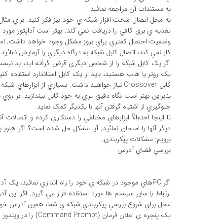
به مستندات آن مراجعه نمائيد.
تغذيه ي برق کافي را دريافت نمي کند. بهتر است آداپتور مورد 
وضعيت احتمال کمتري براي بروز مشکل وجود خواهد داشت. امکان
کار نمي کند، اتصال کابل شبکه به درگاه ديگري را آزمايش نمائيد.
اگر يک کابل شبکه را از شخص ديگري قرض گرفته ايد، بد نيست 
يک روتر يا هاب هستيد، بايد از يک کابل استاندارد استفاده کنيد
کابل Crossover نياز خواهيد داشت. بسياري از ابزار
جلوگيري از اشتباه گرفتن آنها با يکديگر کمک نمايد.
تا اينجا احتمالاً ابزارهاي مختلفي را دستکاري کرده و اتصالات 
ديگر آنها را امتحان نمائيد. آيا مشکل حل شده است؟ اگر هنو
برويم: مشکلات پيکربندي.
بررسي فضاي آدرس
محل براي شروع بررسي پيکربندي شبکه ي شما، همين آدرس خوا