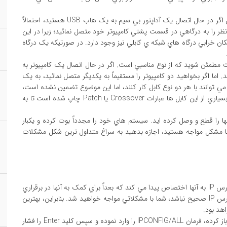
به محل اتصال سخت افزار شبکه ي خود نيز فکر کنيد. براي مثال اگر در حال اتصال يک آداپتور بي سيم به يک هاب USB هستيد، احتمالاً
نظر را به درگاهي در قسمت پشتي کامپيوتر خود متصل نمائيد؛ زيرا در اين
 خرابي درگاه هاي شبکه ي کابلي نيز وجود دارد. در صورتيکه يک درگاه
مطمئن شويد که از نوع مناسبي است. اگر در حال اتصال يک کامپيوتر به
. اما اگر بخواهيد دو کامپيوتر را مستقيماً به يکديگر متصل نمائيد، به يک
هاي شبکه مي توانند با هر دو نوع کابل کار کنند، اما اين موضوع تضمين نشده است،
بنابراين بهتر است نگاه دقيق تري به خود کابل بيندازيد. بر روي بسياري از اين کابل ها عبارات Crossover يا Patch چاپ شده است تا به
آنها را قطع و وصل کرده ايد. سيستم هاي خود را مجدداً بوت کرده و يکبار
ز با مشکل مواجه هستيد، اجازه بدهيد به سراغ متداول ترين شکل مشکلات
اگر PCهاي موجود در شبکه ي خود را راه اندازي نمائيد، يک آدرس IP به آنها اختصاص پيدا مي کند که بعداً براي کمک به آنها در برقراري
ارتباط با ساير سيستم ها مورد استفاده قرار مي گيرد. اگر اين آدرس IP صحيح نباشد، شما با مشکلاتي مواجه خواهيد شد. بنابراين، بهترين
هد بود.
يک پنجره ي اعلان فرمان (Command Prompt) را در ويندوز باز کرده، فرمان IPCONFIG/ALL را وارد نموده و سپس کليد Enter را فشار