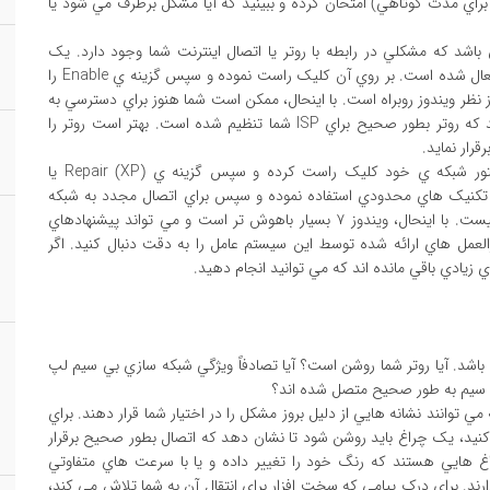
ا براي مدت کوتاهي) امتحان کرده و ببينيد که آيا مشکل برطرف مي شود يا
Lim مي تواند به معناي آن باشد که مشکلي در رابطه با روتر يا اتصال اينترنت شما وجود دارد. يک
وضعيت Disabled نشان مي دهد که آداپتور شبکه ي شما غيرفعال شده است. بر روي آن کليک راست نموده و سپس گزينه ي Enable را
Connec تغيير کرد، همه چيز از نظر ويندوز روبراه است. با اينحال، ممکن است شما هنوز براي دسترسي به
اينترنت از طريق يک روتر با مشکل مواجه باشيد. مطمئن شويد که روتر بطور صحيح براي ISP شما تنظيم شده است. بهتر است روتر را
قرار نمايد.
اگر مشکل هنوز مشخص نشده، مي توانيد بر روي آيکن آداپتور شبکه ي خود کليک راست کرده و سپس گزينه ي Repair (XP) يا
۷) را انتخاب نمائيد. ويندوز XP در اينجا از تکنيک هاي محدودي استفاده نموده و سپس براي اتصال مجدد به شبکه
تلاش مي کند. ممکن است اين روش عملي باشد، اما قطعي نيست. با اينحال، ويندوز ۷ بسيار باهوش تر است و مي تواند پيشنهادهاي
رالعمل هاي ارائه شده توسط اين سيستم عامل را به دقت دنبال کنيد. اگر
 زيادي باقي مانده اند که مي توانيد انجام دهيد.
د. آيا روتر شما روشن است؟ آيا تصادفاً ويژگي شبکه سازي بي سيم لپ
بي سيم به طور صحيح متصل شده اند؟
وانند نشانه هايي از دليل بروز مشکل را در اختيار شما قرار دهند. براي
نيد، يک چراغ بايد روشن شود تا نشان دهد که اتصال بطور صحيح برقرار
راغ هايي هستند که رنگ خود را تغيير داده و يا با سرعت هاي متفاوتي
ند. براي درک پيامي که سخت افزار براي انتقال آن به شما تلاش مي کند،