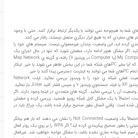
اسي ترين مشکل شبکه سازي هنگامي روي مي دهد که PCهاي شما به هيچوجه نمي توانند با يکديگر ارتباط برقرار کنند. حتي با وجود
تم هاي منفردي که به هيچ ابزار ديگري متصل نيستند، رفتار مي کنند.
کربندي کرده ايد، اين وضعيت چندان غيرمعمولي نيست. سيستم هاي خود را
ائيد. اگر مشکل هنوز ادامه دارد، مطمئن شويد که تنها در حال اجراي يک
آزمايش ساده ي شبکه هستيد. براي اين منظور به پنجره ي My Computer (يا Computer در ويندوز ۷) رفته، و گزينه ي Map Network
Drive را از منوي بالاي صفحه انتخاب نمائيد. سپس بررسي کنيد که آيا ساير PCهاي شبکه شما در اين بخش ظاهر مي شوند يا خير. اينکار
د يا خير.
اگر اين آزمايش هاي ابتدائي با شکست مواجه شدند، وضعيت فعلي شبکه ي خود را با ويندوز بررسي نمائيد. اپلت Network
Connections را با وارد کردن فرمان NCPA.CPL در نوار Run ويندوز XP يا فيلد جستجوي ويندوز ۷ و سپس فشار کليد Enter، باز نمائيد.
 وضعيت آن را بررسي نمائيد. گزينه هاي متعددي در اينجا وجود دارند. اگر
وز نشان مي دهد که وضعيت شبکه ي شما Unplugged است، احتمالاً با يک مشکل کابل شبکه روبرو هستيد. بررسي کرده و مطمئن
يگر متصل شده است. وقتي اتصال بطور صحيح برقرار شده باشد، يک چراغ بايد در
PCهايي که از يک آداپتور شبکه ي بي سيم استفاده مي کنند، احتمالاً يک وضعيت Not Connected را نشان مي دهند که باز هم بيانگر
عدم توانائي آداپتور براي دسترسي به شبکه است. آيا تنظيمات امنيتي را بطور صحيح پيکربندي کرده ايد؟ اگر WPA را بر روي يک روتر فعال
 بي سيم شما پياده سازي نشده باشد، با مشکل مواجه خواهيد شد. غيرفعال