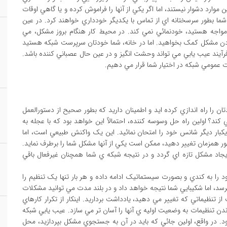
 موارد دشوار نيستند، اما اگر يکي از آنها را فراموش کرده و يا گاهي اوقات
رالعمل ها را با ترتيب متفاوتي دنبال نمائيد، PCهاي شما بطور سرسختانه اي از تماس با يکديگر خودداري خواهند کرد. در عين
ن مواجه هستيد، خودنمائي نمي کند. در محيط کار هنگام بروز مشکل، مي
نمودن مشکل کمک بخواهيد. اما در خانه، شما خودتان سرپرست شبکه هستيد
رآيند عيب يابي مي تواند وحشت انگيز و در عين حال عصباني کننده باشد.
ت عمومي شبکه در اختيار شما قرار مي دهيم.
 را راه اندازي کرده ايد و اطمينان داريد که بطور صحيح از دستورالعمل
 کند؟ اولين راه حل وسوسه کننده، احتمالاً اين خواهد بود که با عجله به
 يکبار ديگر شانس خود را امتحان نمائيد. اين يک واکنش طبيعي است، اما
 مي آيد. براي مثال اگر شما ۵ تنظيم را بطور همزمان تغيير دهيد، ممکن است يکي از آنها مشکل شما را برطرف نمايد.
ايجاد مشکل تازه اي گردد و در نتيجه شبکه ي شما همچنان غيرفعال باقي
را به کندي و بصورت سيستماتيک ادامه داده و هر بار تنها يک تنظيم را
د، اما شکيبايي شما نتيجه خواهد داد و در بلند مدت مي توانيد مشکلات
 تنظيماتي که تغيير مي دهيد، يادداشت برداريد. اينکار از تکرار کارهاي
دن تنظيمات به وضعيت اوليه ي آنها را آسان تر مي سازد. عيب يابي شبکه
د. در واقع، اولين جائي که بايد در آن به جستجوي مشکل بپردازيد، محل