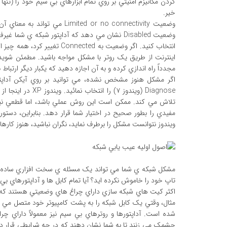
کردن مکانيزم امنيتي بر روي تمام ابزارهاي بي سيم خود را (تنه
خير.
وضعيت ited or no connectivity
انتخاب کنيد. اگر وضعيت به ted
مجدداً راه اندازي کرده و به آن اجازه دهيد که يکبار ديگر ارتباط بر
Diagnose (ويندوز 
مفيدي را بطور صحيح در اختيار شما قرار دهد. بنابراين، دستو
ويندوز نتوانست مشکل را برطرف نمايد، نگران نباشيد، هنوز کارهاي
مشکل شبکه ي شما مي تواند يک مسئله ي سخت افزاري ساده باش
تاپ خود را خاموش نکرده ايد؟ آيا تمام کابل ها و آداپتورهاي 
اکثر کيت هاي شبکه سازي داراي چراغ هاي وضعيتي هستند که مي ت
مثال، وقتي يک کابل شبکه را به پشت کامپيوتر خود متصل مي ک
شده است. آداپتورها و روترهاي بي سيم نيز معمولاً داراي چ
چشمک مي زنند تا به شما نشان دهند که در چه شرايطي قرار دار