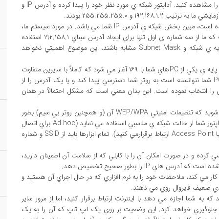
دهيد تا فهرستي از اطلاعات مربوط به آداپتورهاي شبکه ي خود را مشاهده کنيد. آداپتور شبکه ي مورد نظر خود را پيدا کرده و آدرس IP و
هر عددي که در Subnet Mask شما بصورت ۲۵۵ مشخص شده است، مبين بخش شبکه ي آدرس IP شما مي باشد. در مورد سيستم ما،
يک Subnet Mask معادل ۲۵۵,۲۵۵.۲۵۵.۰ به معناي آن است که ما از سه شماره ي اول تنها براي ايجاد آدرس مبناي ۱۹۲.۱۵۸.۱ استفاده
کرده ايم. ماداميکه تمام کامپيوترهاي شما داراي يک آدرس پايه ي شبکه و Subnet Mask مشابه باشند، اين موضوع اهميتي نخواهد
مشکلي که ممکن است در اينجا آشکار شود، اين است که آدرس پايه ي يکي از PCهاي شما با ۱۶۹ آغاز مي شود که کاملاً با سايرين متفاوت
است. آدرس هاي ۱۶۹ زماني مورد استفاده قرار مي گيرند که PC شما نتوانسته است به روتر شما دسترسي پيدا کند و يا يک آدرس را از
 انتخاب نموده است. اين بدان معني است که مشکل احتمالاً در همان
اگر مشکل شما به يک آداپتور بي سيم مربوط مي شود، مطمئن شويد که تنظيمات امنيتي WEP/WPA آن (و همچنين روتر بي سيم) بطور
صحيح پيکربندي شده اند. همچنين، بررسي کنيد که نرم افزار آداپتور شما از حالت شبکه ي مناسبي استفاده مي نمايد (Ad hoc براي اتصال
به يک PC ديگر و Infrastructure براي مواقعي که با يک روتر يا Access Point ارتباط برقرارمي کنيد). تمام ابزارها بايد از SSID و شماره
سي کرده و در صورت امکان آن را با کابلي که از سلامت آن اطمينان داريد،
 مي کند، ملاحظات خود را به نرم افزاري که در حال اجراي آن هستيد و
ندي ضعيف فايروال روي مي دهند.
بکه را بصورت Public طبقه بندي کند که به شما اجازه مي دهد با اينترنت ارتباط برقرار کنيد، اما از مرور ساير
جلوگيري خواهد کرد. اين وضعيت بر روي يک لپ تاپ که آن را به يک