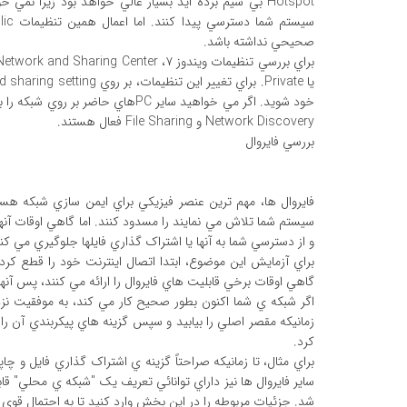
Hotspot بي سيم برده ايد بسيار عالي خواهد بود زيرا نمي
صحيحي نداشته باشد.
خود شويد. اگر مي خواهيد ساير PCهاي 
Network Discovery و File Sharing فعال هستند.
بررسي فايروال
فايروال ها، مهم ترين عنصر فيزيکي براي ايمن سازي شبکه هست
سيستم شما تلاش مي نمايند را مسدود کنند. اما گاهي اوقات آنها
و از دسترسي شما به آنها يا اشتراک گذاري فايلها جلوگيري مي کنن
براي آزمايش اين موضوع، ابتدا اتصال اينترنت خود را قطع کرده 
گاهي اوقات برخي قابليت هاي فايروال را ارائه مي کنند، پس آنها را 
اگر شبکه ي شما اکنون بطور صحيح کار مي کند، به موفقيت نزدي
زمانيکه مقصر اصلي را بيابيد و سپس گزينه هاي پيکربندي آن را
کرد.
براي مثال، تا زمانيکه صراحتاً گزينه ي اشتراک گذاري فايل و چاپگ
شد. جزئيات مربوطه را در اين بخش وارد کنيد تا به احتمال قوي شب