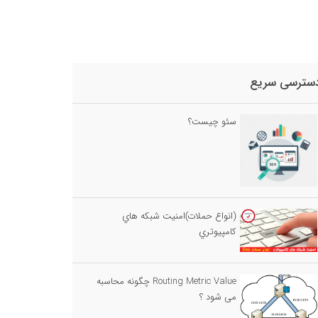
سترسی سریع
سئو چیست؟
(انواع حملات)امنيت شبكه هاي
كامپيوتري
Routing Metric Value چگونه محاسبه
می شود ؟