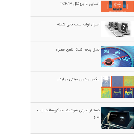
آشنایی با پروتکل TCP/IP
اصول اولیه عیب یابی شبکه
نسل پنجم شبکه تلفن همراه
عکس برداری مبتنی بر لیدار
دستیار صوتی هوشمند مایکروسافت و ب
ام و