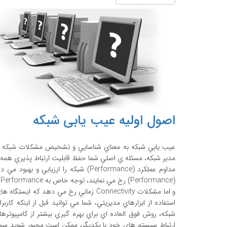
اصول اولیه عیب یابی شبکه
عيب يابي شبکه به معناي شناسايي و تشخيص مشکلات شبکه س
مدير شبکه، مسئله ي اصلي شما حفظ قابليت ارتباط پذيري همه 
مداوم عملکرد (Performance) شبکه را ا
(Performance) رخ مي نمايند، توجه خاص به Performance (قبل بروز مشکلات جدي)، در مواجهه با آنها به شما کمک مي نمايد.
استفاده از ابزارهاي مديريتي، شما مي توانيد قبل از اينکه کارب
شبکه، روش فوق العاده اي براي بهره گيري بيشتر از کامپيوترها
ارتباط سيستم هاي خود با يکديگر، ممکن است مجبور شويد سخت ا