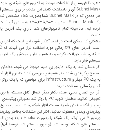
Subnet Mask آن را يادداشت کنيد. اين مقادير بر روي سيستم آزمايشي ما به ترتيب ۱۹۲,۱۶۸.۱.۲ و ۲۵۵.۲۵۵.۲۵۵.۰ بودند.
داشت.
شبکه ي شما دريافت نکرده و به همين دليل خودش يک آدرس را
سيستم قرار دارد.
کانال يکساني استفاده نمايند.
اگر اين اتصال کابلي است، يکبار ديگر اتصال کابل سيستم را برر
تعويض نمائيد. مطمئن شويد PC يا روتر شما بصورتي پيکربندي شده است که آدرس هاي IP را بطور صحيح تخصيص دهد.
پس از آنکه مطمئن شديد سخت افزار شبکه ي شما بطور صحيح کار
پيکربندي ويندوز معطوف نمائيد. اکثر اين مشکلات بخاطر پيکرب
ويندوز ۷ مي تواند يک ش
سيستم هاي شبکه توسط شما (و مرور سيستم شما توسط آنها) 