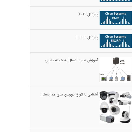
پروتکل IS-IS
پروتکل EIGRP
آموزش نحوه اتصال به شبکه دامین
آشنایی با انواع دوربین های مداربسته