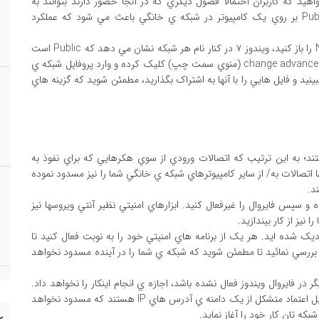
 خواهيد که کاربران احتمالاً فضول ديگري که در آنجا حضور دارند بتوانند به
سيستم شما دسترسي پيدا کنند. اما اعمال همين تنظيمات Public بر روي يک کامپيوتر در شبکه ي خانگي باعث مي شود که عملکرد
براي بررسي تنظيمات ويندوز ۷، Network and Sharing Center را باز کنيد، ويندوز ۷ در کنار نام هر شبکه نشان مي دهد که Public است
يا Private. براي تغيير اين تنظيمات، بر روي change advanced sharing setting (منوي سمت چپ) کليک کرده و وارد پروفايل شبکه ي
حاضر بر روي شبکه را ببينيد و فايل هايي را با آنها به اشتراک بگذاريد، مطمئن شويد که گزينه هاي
ند؛ به اين ترتيب که اتصالات ورودي از سوي هکرهايي که براي نفوذ به
 اتصالات به/ از ساير کامپيوترهاي شبکه ي خانگي شما را نيز مسدود نموده
د.
و سپس فايروال را غيرفعال کنيد. ابزارهاي امنيتي نظير آنتي ويروسها نيز
نيز از کار بيندازيد.
ک شده ايد. هر يک از برنامه هاي امنيتي خود را به نوبت فعال کنيد تا
 بررسي نمائيد تا مطمئن شويد که شبکه ي شما را در آينده مسدود نخواهد
ر در فايروال ويندوز فعال نشده باشد، اجازه ي انجام اينکار را نخواهد داد.
ساير فايروال ها نيز داراي توانائي تعريف يک "شبکه ي محلي" قابل اعتماد متشکل از يک دامنه ي آدرس هاي IP هستند که مسدود نخواهد
که تان کار خود را آغاز نمايد.