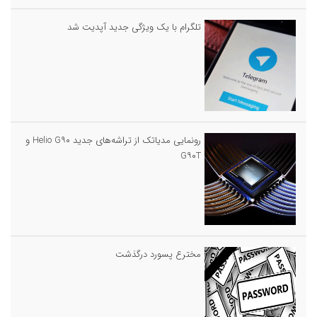
تلگرام با یک ویژگی جدید آپدیت شد
رونمایی مدیاتک از تراشه‌های جدید Helio G۹۰ و
G۹۰T
مخترع پسورد درگذشت