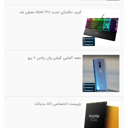
کیبرد مکانیکی جدید Apex Pro معرفی شد
جعبه گشایی گوشی وان پلاس ۷ پرو
چیپست اختصاصی ۵G مدیاتک