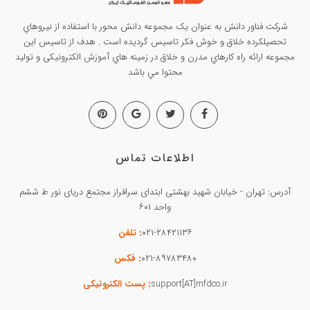
شرکت فناور دانش به عنوان يک مجموعه دانش محور با استفاده از نيروهاي
تحصيلکرده خلاق و خوش فکر تاسيس گرديده است . هدف از تاسيس این
مجموعه ارائه راه کارهاي مدرن و خلاق در زمينه هاي آموزش الکترونیکی و تولید
محتوا مي باشد
اطلاعات تماس
آدرس: تهران - خیابان شهید بهشتی ابتدای سرافراز مجتمع دریای نور ط ششم
واحد ۶۰۱
۰۲۱-۲۸۴۲۱۱۳۶
: تلفن
۰۲۱-۸۹۷۸۳۴۸۰
: فکس
support[AT]mfdco.ir
: پست الکترونیکی