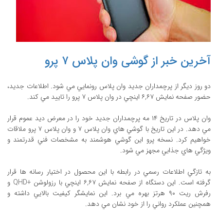
آخرین خبر از گوشی وان پلاس ۷ پرو
دو روز ديگر از پرچمداران جديد وان پلاس رونمايي مي شود. اطلاعات جديد،
حضور صفحه نمايش ۶,۶۷ اينچي در وان پلاس ۷ پرو را تاييد مي کند.
وان پلاس در تاريخ ۱۴ مه پرچمداران جديد خود را در معرض ديد عموم قرار
مي دهد. در اين تاريخ با گوشي هاي وان پلاس ۷ و وان پلاس ۷ پرو ملاقات
خواهيم کرد. نسخه پرو اين گوشي هوشمند به مشخصات فني قدرتمند و
ويژگي هاي جذابي مجهز مي شود.
به تازگي اطلاعات رسمي در رابطه با اين محصول در اختيار رسانه ها قرار
گرفته است. اين دستگاه از صفحه نمايش ۶,۶۷ اينچي با رزولوشن +QHD و
رفرش ريت ۹۰ هرتز بهره مي برد. اين نمايشگر کيفيت بالايي داشته و
همچنين عملکرد رواني را از خود نشان مي دهد.