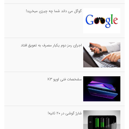
گوگل می داند شما چه چیزی میخرید!
اجرای رمز دوم یکبار مصرف به تعویق افتاد
مشخصات فنی اوپو K۳
شارژ گوشی در ۲۰ ثانیه!