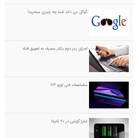
گوگل می داند شما چه چیزی میخرید!
اجرای رمز دوم یکبار مصرف به تعویق افتاد
مشخصات فنی اوپو K۳
شارژ گوشی در ۲۰ ثانیه!