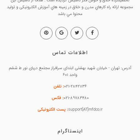
تحصيلکرده خلاق و خوش فکر تاسيس گرديده است . هدف از تاسيس این
مجموعه ارائه راه کارهاي مدرن و خلاق در زمينه هاي آموزش الکترونیکی و تولید
محتوا مي باشد
اطلاعات تماس
آدرس: تهران - خیابان شهید بهشتی ابتدای سرافراز مجتمع دریای نور ط ششم
واحد ۶۰۱
۰۲۱-۲۸۴۲۱۱۳۶
: تلفن
۰۲۱-۸۹۷۸۳۴۸۰
: فکس
support[AT]mfdco.ir
: پست الکترونیکی
اینستاگرام