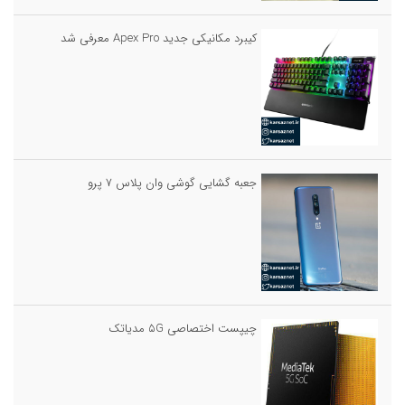
کیبرد مکانیکی جدید Apex Pro معرفی شد
جعبه گشایی گوشی وان پلاس ۷ پرو
چیپست اختصاصی ۵G مدیاتک