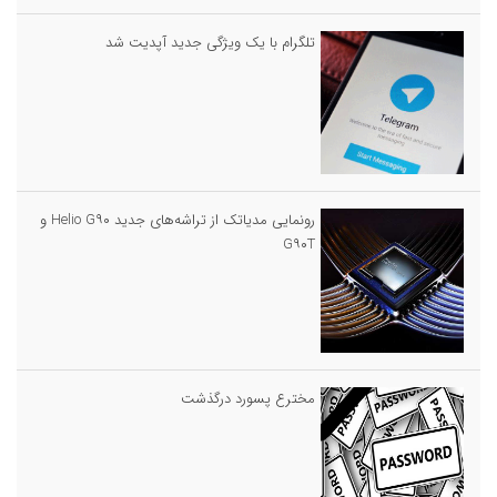
تلگرام با یک ویژگی جدید آپدیت شد
رونمایی مدیاتک از تراشه‌های جدید Helio G۹۰ و
G۹۰T
مخترع پسورد درگذشت