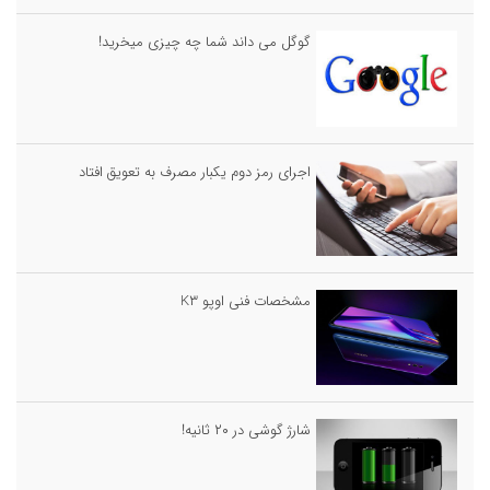
گوگل می داند شما چه چیزی میخرید!
اجرای رمز دوم یکبار مصرف به تعویق افتاد
مشخصات فنی اوپو K۳
شارژ گوشی در ۲۰ ثانیه!