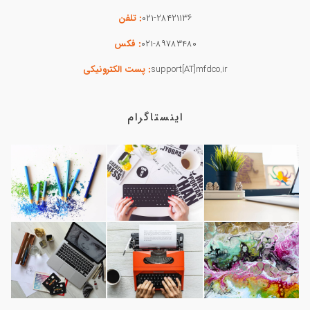
۰۲۱-۲۸۴۲۱۱۳۶
: تلفن
۰۲۱-۸۹۷۸۳۴۸۰
: فکس
support[AT]mfdco.ir
: پست الکترونیکی
اینستاگرام