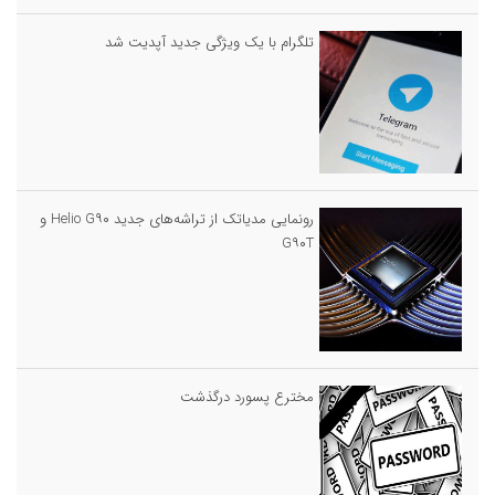
تلگرام با یک ویژگی جدید آپدیت شد
رونمایی مدیاتک از تراشه‌های جدید Helio G۹۰ و
G۹۰T
مخترع پسورد درگذشت