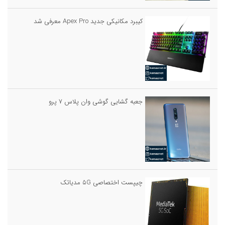
کیبرد مکانیکی جدید Apex Pro معرفی شد
جعبه گشایی گوشی وان پلاس ۷ پرو
چیپست اختصاصی ۵G مدیاتک