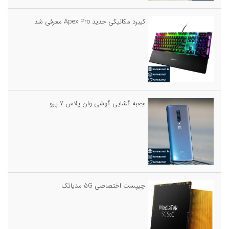
کیبرد مکانیکی جدید Apex Pro معرفی شد
جعبه گشایی گوشی وان پلاس ۷ پرو
چیپست اختصاصی ۵G مدیاتک