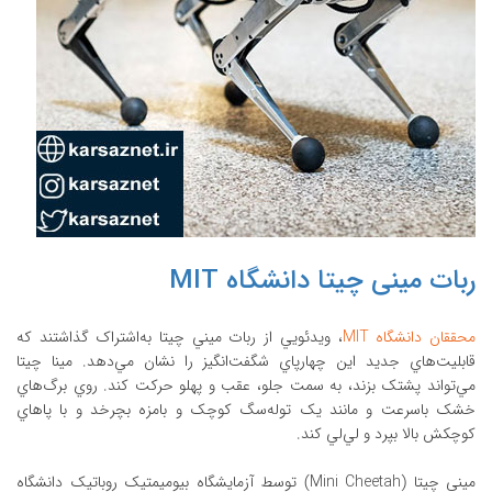
ربات مینی چیتا دانشگاه MIT
محققان دانشگاه MIT
، ويدئويي از ربات ميني چيتا به‌اشتراک گذاشتند که
قابليت‌هاي جديد اين چهارپاي شگفت‌انگيز را نشان مي‌دهد. مينا چيتا
مي‌تواند پشتک بزند، به سمت جلو، عقب و پهلو حرکت کند. روي برگ‌هاي
خشک باسرعت و مانند يک توله‌سگ کوچک و بامزه بچرخد و با پاهاي
کوچکش بالا بپرد و لي‌لي کند.
ميني چيتا (Mini Cheetah) توسط آزمايشگاه بيوميمتيک روباتيک دانشگاه