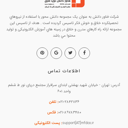
شرکت فناور دانش به عنوان يک مجموعه دانش محور با استفاده از نيروهاي
تحصيلکرده خلاق و خوش فکر تاسيس گرديده است . هدف از تاسيس این
مجموعه ارائه راه کارهاي مدرن و خلاق در زمينه هاي آموزش الکترونیکی و تولید
محتوا مي باشد
اطلاعات تماس
آدرس: تهران - خیابان شهید بهشتی ابتدای سرافراز مجتمع دریای نور ط ششم
واحد ۶۰۱
۰۲۱-۲۸۴۲۱۱۳۶
: تلفن
۰۲۱-۸۹۷۸۳۴۸۰
: فکس
support[AT]mfdco.ir
: پست الکترونیکی