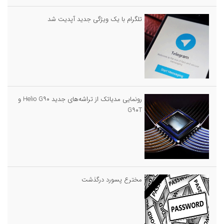
تلگرام با یک ویژگی جدید آپدیت شد
رونمایی مدیاتک از تراشه‌های جدید Helio G۹۰ و
G۹۰T
مخترع پسورد درگذشت