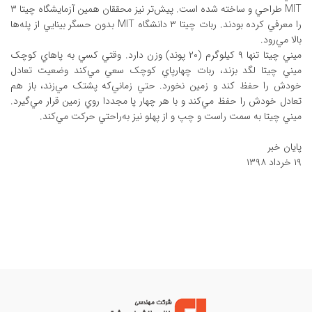
MIT طراحي و ساخته شده است. پيش‌تر نيز محققان همين آزمايشگاه چيتا ۳
را معرفي کرده‌ بودند. ربات چيتا ۳ دانشگاه MIT بدون حسگر بينايي از پله‌ها
بالا مي‌رود.
ميني چيتا تنها ۹ کيلوگرم (‌۲۰ پوند)‌ وزن دارد. وقتي کسي به پاهاي کوچک
ميني چيتا لگد بزند، ربات چهارپاي کوچک سعي مي‌کند وضعيت تعادل
خودش را حفظ کند و زمين نخورد. حتي زماني‌که پشتک مي‌زند، باز هم
تعادل خودش را حفظ مي‌کند و با هر چهار پا مجددا روي زمين قرار مي‌گيرد.
ميني چيتا به ‌سمت راست و چپ و از پهلو نيز به‌راحتي حرکت مي‌کند.
پايان خبر
۱۹ خرداد ۱۳۹۸