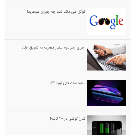
گوگل می داند شما چه چیزی میخرید!
اجرای رمز دوم یکبار مصرف به تعویق افتاد
مشخصات فنی اوپو K۳
شارژ گوشی در ۲۰ ثانیه!