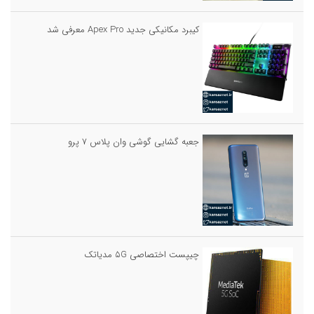
کیبرد مکانیکی جدید Apex Pro معرفی شد
جعبه گشایی گوشی وان پلاس ۷ پرو
چیپست اختصاصی ۵G مدیاتک