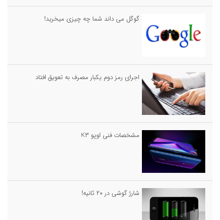
گوگل می داند شما چه چیزی میخرید!
اجرای رمز دوم یکبار مصرف به تعویق افتاد
مشخصات فنی اوپو K۳
شارژ گوشی در ۲۰ ثانیه!