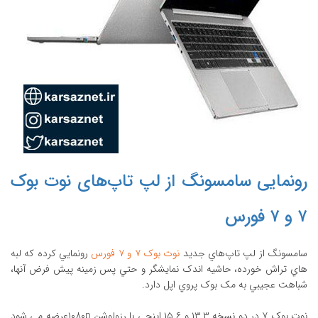
رونمایی سامسونگ از لپ تاپ‌های نوت بوک
۷ و ۷ فورس
سامسونگ از لپ تاپ‌هاي جديد
نوت بوک ۷ و ۷ فورس
رونمايي کرده که لبه
هاي تراش خورده، حاشيه اندک نمايشگر و حتي پس زمينه پيش فرض آنها،
شباهت عجيبي به مک بوک پروي اپل دارد.
نوت بوک ۷ در دو نسخه ۱۳,۳ و ۱۵.۶ اينچي با رزولوشن ۱۰۸۰pعرضه مي شود