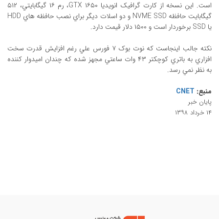
است. اين نسخه از کارت گرافيک انويديا GTX ۱۶۵۰، رم ۱۶ گيگابايتي، ۵۱۲
گيگابايت حافظه NVME SSD و دو اسلات ديگر براي نصب حافظه هاي HDD
يا SSD برخوردار است و ۱۵۰۰ دلار قيمت دارد.
نکته جالب اينجاست که نوت بوک ۷ فورس علي رغم افزايش قدرت سخت
افزاري به باتري کوچکتر ۴۳ وات ساعتي مجهز شده که چندان اميدوار کننده
به نظر نمي رسد.
منبع:
CNET
پايان خبر
۱۴ خرداد ۱۳۹۸