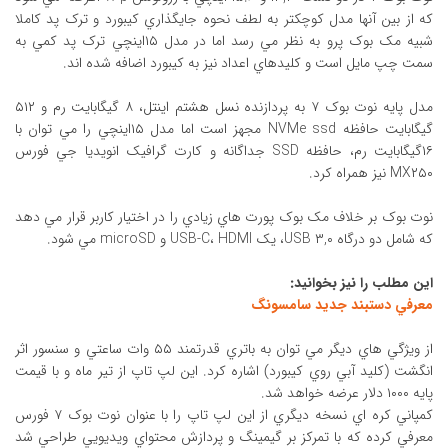
که از بين آنها مدل کوچکتر به لطف نحوه جايگذاري کيبورد و ترک پد کاملا
شبيه مک بوک پرو به نظر مي رسد اما در مدل ۱۵اينچي ترک پد کمي به
سمت چپ مايل است و کليدهاي اعداد نيز به کيبورد اضافه شده اند.
مدل پايه نوت بوک ۷ به پردازنده نسل هشتم اينتل، ۸ گيگابايت رم و ۵۱۲
گيگابايت حافظه NVMe ssd مجهز است اما مدل ۱۵اينچي را مي توان با
۱۶گيگابايت رم، حافظه SSD جداگانه و کارت گرافيک انويديا جي فورس
MX۲۵۰ نيز همراه کرد.
نوت بوک بر خلاف مک بوک پورت هاي زيادي را در اختيار کاربر قرار مي دهد
که شامل دو درگاه USB ۳,۰، يک USB-C، HDMI و microSD مي شود.
اين مطلب را نيز بخوانيد:
معرفي دستبند جديد سامسونگ
از ويژگي هاي ديگر مي توان به باتري قدرتمند ۵۵ وات ساعتي و سنسور اثر
انگشت (کليد آبي روي کيبورد) اشاره کرد. اين لپ تاپ از تير ماه و با قيمت
پايه ۱۰۰۰ دلار عرضه خواهد شد.
کمپاني کره اي نسخه ديگري از اين لپ تاپ را با عنوان نوت بوک ۷ فورس
معرفي کرده که با تمرکز بر گيمينگ و پردازش محتواي ويديويي طراحي شد