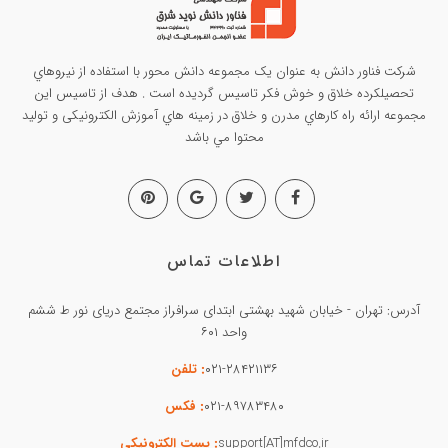
شرکت فناور دانش به عنوان يک مجموعه دانش محور با استفاده از نيروهاي
تحصيلکرده خلاق و خوش فکر تاسيس گرديده است . هدف از تاسيس این
مجموعه ارائه راه کارهاي مدرن و خلاق در زمينه هاي آموزش الکترونیکی و تولید
محتوا مي باشد
اطلاعات تماس
آدرس: تهران - خیابان شهید بهشتی ابتدای سرافراز مجتمع دریای نور ط ششم
واحد ۶۰۱
۰۲۱-۲۸۴۲۱۱۳۶
: تلفن
۰۲۱-۸۹۷۸۳۴۸۰
: فکس
support[AT]mfdco.ir
: پست الکترونیکی