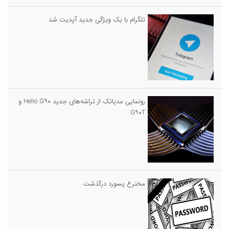
تلگرام با یک ویژگی جدید آپدیت شد
رونمایی مدیاتک از تراشه‌های جدید Helio G۹۰ و
G۹۰T
مخترع پسورد درگذشت