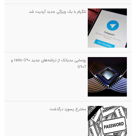
تلگرام با یک ویژگی جدید آپدیت شد
رونمایی مدیاتک از تراشه‌های جدید Helio G۹۰ و
G۹۰T
مخترع پسورد درگذشت