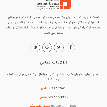
شرکت فناور دانش به عنوان يک مجموعه دانش محور با استفاده از نيروهاي
تحصيلکرده خلاق و خوش فکر تاسيس گرديده است . هدف از تاسيس این
مجموعه ارائه راه کارهاي مدرن و خلاق در زمينه هاي آموزش الکترونیکی و تولید
محتوا مي باشد
اطلاعات تماس
آدرس: تهران - خیابان شهید بهشتی ابتدای سرافراز مجتمع دریای نور ط ششم
واحد ۶۰۱
۰۲۱-۲۸۴۲۱۱۳۶
: تلفن
۰۲۱-۸۹۷۸۳۴۸۰
: فکس
support[AT]mfdco.ir
: پست الکترونیکی