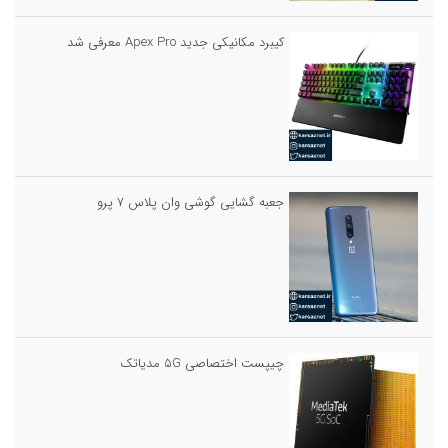
کیبرد مکانیکی جدید Apex Pro معرفی شد
جعبه گشایی گوشی وان پلاس ۷ پرو
چیپست اختصاصی ۵G مدیاتک