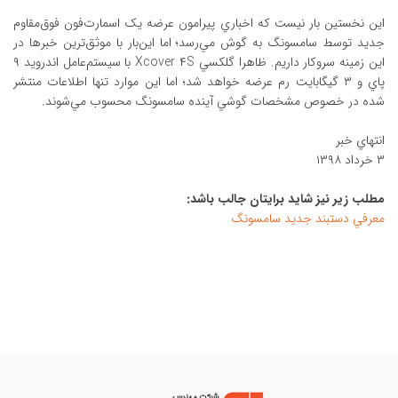
اين نخستين بار نيست که اخباري پيرامون عرضه يک اسمارت‌فون فوق‌مقاوم
جديد توسط سامسونگ به گوش مي‌رسد؛ اما اين‌بار با موثق‌ترين خبرها در
اين زمينه سروکار داريم. ظاهرا گلکسي Xcover ۴S با سيستم‌عامل اندرويد ۹
پاي و ۳ گيگابايت رم عرضه خواهد شد؛ اما اين موارد تنها اطلاعات منتشر
شده در خصوص مشخصات گوشي آينده سامسونگ محسوب مي‌شوند.
انتهاي خبر
۳ خرداد ۱۳۹۸
مطلب زير نيز شايد برايتان جالب باشد:
معرفي دستبند جديد سامسونگ