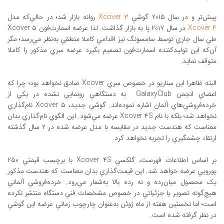
پيش‌تر و در سال ۲۰۱۵ گوشي
Xcover ۳
روانه بازار شد؛ در حالي‌که مدل
Xcover ۴
در سال ۲۰۱۷ پا به بازار گذاشت. لذا عرضه اسمارت‌فون Xcover ۵
طي سال جاري توسط سامسونگ نيز اقدامي کاملا منطقي به‌نظر مي‌رسد؛ مگر
آن‌که اين توليدکننده اسمارت‌فون تصميم بگيرد عرضه سري مذکور را کاملا
متوقف نمايد.
البته ظاهرا اين سناريو در خصوص سري Xcover صادق نخواهد بود؛ چرا که
اعضاي انجمن GalaxyClub به دستگاهي رونمايي نشده در يکي از
خرده‌فروشي‌هاي آلمان اشاره نموده‌اند. گوشي جديد، Xcover ۵ نام‌گذاري
نخواهد شد؛ بلکه با نام Xcover ۴S عرضه مي‌شود. اين الگوي نام‌گذاري بدان
معناست که هندست جديد در مقايسه با مدل عرضه شده در ۲ سال گذشته
ارتقاء چشمگيري را تجربه نخواهد کرد.
بر اساس اطلاعات فهرست، گلکسي Xcover ۴S با برچسب قيمتي ۲۵۰
يورويي عرضه خواهد شد. اين قيمت‌گذاري بدان معناست که هندست مذکور
يک محصول ميان‌رده و نه رده بالا به‌شمار مي‌رود. خرده‌فروشي آلماني
هيچ‌گونه تصوير يا جزئياتي در خصوص مشخصات فني دستگاه منتشر نکرده
است؛ اما نخستين هفته از ماه ژوئن به‌عنوان چارچوب زماني عرضه اين گوشي
در نظر گرفته شده است.