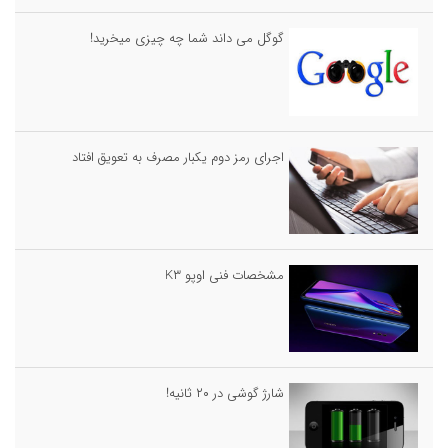
گوگل می داند شما چه چیزی میخرید!
اجرای رمز دوم یکبار مصرف به تعویق افتاد
مشخصات فنی اوپو K۳
شارژ گوشی در ۲۰ ثانیه!