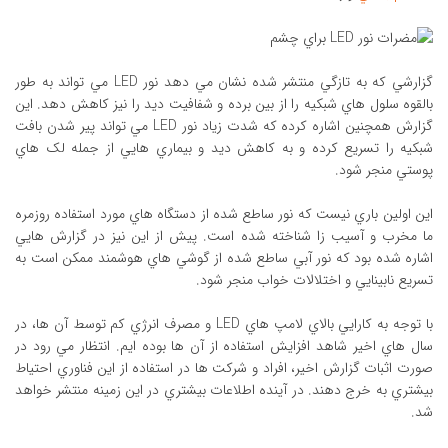
گزارشي که به تازگي منتشر شده نشان مي دهد نور LED مي تواند به طور
بالقوه سلول هاي شبکيه را از بين برده و شفافيت ديد را نيز کاهش دهد. اين
گزارش همچنين اشاره کرده که شدت زياد نور LED مي تواند پير شدن بافت
شبکيه را تسريع کرده و به کاهش ديد و بيماري هايي از جمله لک هاي
پوستي منجر شود.
اين اولين باري نيست که نور ساطع شده از دستگاه هاي مورد استفاده روزمره
ما مخرب و آسيب زا شناخته شده است. پيش از اين نيز در گزارش هايي
اشاره شده بود که نور آبي ساطع شده از گوشي هاي هوشمند ممکن است به
تسريع نابينايي و اختلالات خواب منجر شود.
با توجه به کارايي بالاي لامپ هاي LED و مصرف انرژي کم توسط آن ها، در
سال هاي اخير شاهد افزايش استفاده از آن ها بوده ايم. انتظار مي رود در
صورت اثبات گزارش اخير، افراد و شرکت ها در استفاده از اين فناوري احتياط
بيشتري به خرج دهند. در آينده اطلاعات بيشتري در اين زمينه منتشر خواهد
شد.