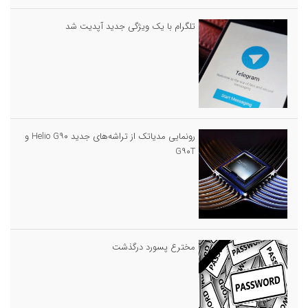
تلگرام با یک ویژگی جدید آپدیت شد
رونمایی مدیاتک از تراشه‌های جدید Helio G۹۰ و
G۹۰T
مخترع پسورد درگذشت