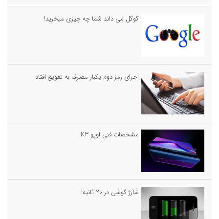
گوگل می داند شما چه چیزی میخرید!
اجرای رمز دوم یکبار مصرف به تعویق افتاد
مشخصات فنی اوپو K۳
شارژ گوشی در ۲۰ ثانیه!