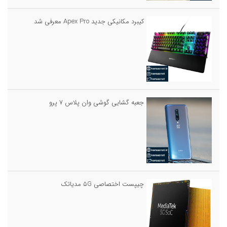
کیبرد مکانیکی جدید Apex Pro معرفی شد
جعبه گشایی گوشی وان پلاس ۷ پرو
چیپست اختصاصی ۵G مدیاتک