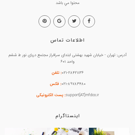
محتوا مي باشد
اطلاعات تماس
آدرس: تهران - خیابان شهید بهشتی ابتدای سرافراز مجتمع دریای نور ط ششم
واحد ۶۰۱
۰۲۱-۲۸۴۲۱۱۳۶
: تلفن
۰۲۱-۸۹۷۸۳۴۸۰
: فکس
support[AT]mfdco.ir
: پست الکترونیکی
اینستاگرام